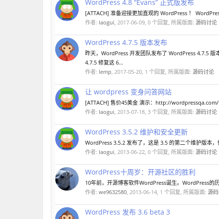
WordPress 4.8 “Evans” 正式版发布
[ATTACH] 准备迎接更加直观的 WordPress ！ WordPr
作者:
laogui
,
2017-06-09
, 0 个回复, 所属版面:
源码讨论
WordPress 4.7.5 版本发布
昨天，WordPress 开发团队发布了 WordPress 4.7
4.7.5 修复这 6...
作者:
lemp
,
2017-05-20
, 1 个回复, 所属版面:
源码讨论
让 wordpress 变身问答网站
[ATTACH] 售价45美金 演示：http://wordpressqa.com/r
作者:
laogui
,
2013-07-18
, 3 个回复, 所属版面:
源码讨论
WordPress 3.5.2 维护和安全更新
WordPress 3.5.2 发布了，这是 3.5 的第二个维
作者:
laogui
,
2013-06-22
, 0 个回复, 所属版面:
源码讨论
WordPress十周岁：开源社区的胜利
10年前，开源博客软件WordPress诞生。WordPres
作者:
we9632580
,
2013-06-14
, 1 个回复, 所属版面:
源码
WordPress 发布 3.6 beta 3