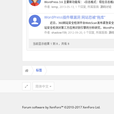
WordPress 3.6 主要新功能有： •日志格式：现在日志格式有
作者:
lemp
,
2013-05-13
, 1 个回复, 所属版面:
源码讨论
WordPress插件曝漏洞 网站恐被“拖库”
近日，360网站安全检测平台WebScan发布紧急安全
站安全检测对第三方应用识别引擎的分析研究，WordPre
作者:
shadow159
,
2012-09-20
, 0 个回复, 所属版面:
源
当前显示结果 1 到 8 ，共有 8
标签
简体中文
Forum software by XenForo™
©2010-2017 XenForo Ltd.