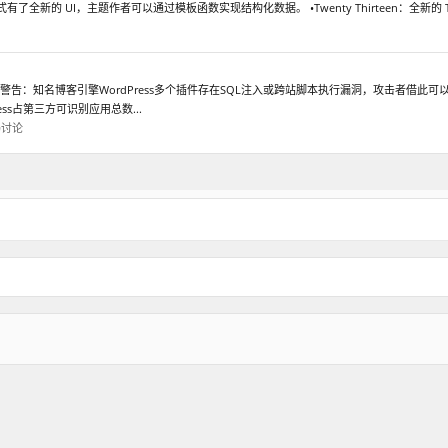
了全新的 UI，主题作者可以通过模板函数实现结构化数据。 •Twenty Thirteen：全新的 Twenty Th
警告：知名博客引擎WordPress多个插件存在SQL注入或跨站脚本执行漏洞，攻击者借此
ss占第三方可识别应用总数...
码讨论