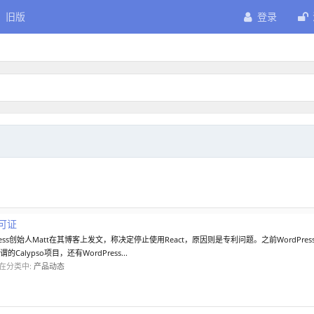
旧版
登录
许可证
rdPress创始人Matt在其博客上发文，称决定停止使用React，原因则是专利问题。之前WordPr
谓的Calypso项目，还有WordPress...
在分类中:
产品动态