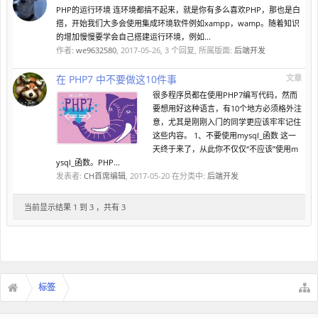
PHP的运行环境 连环境都搞不起来，就是你有多么喜欢PHP，那也是白
搭，开始我们大多会使用集成环境软件例如xampp，wamp。随着知识
的增加慢慢要学会自己搭建运行环境，例如...
作者:
we9632580
,
2017-05-26
, 3 个回复, 所属版面:
后端开发
在 PHP7 中不要做这10件事
文章
很多程序员都在使用PHP7编写代码，然而
要想用好这种语言，有10个地方必须格外注
意，尤其是刚刚入门的同学更应该牢牢记住
这些内容。 1、不要使用mysql_函数 这一
天终于来了，从此你不仅仅“不应该”使用m
ysql_函数。PHP...
发表者:
CH首席编辑
,
2017-05-20
在分类中:
后端开发
当前显示结果 1 到 3 ，共有 3
标签