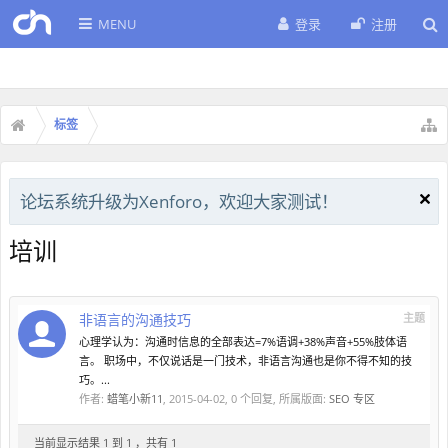
MENU
登录
注册
标签
论坛系统升级为Xenforo，欢迎大家测试！
培训
非语言的沟通技巧
主题
心理学认为：沟通时信息的全部表达=7%语调+38%声音+55%肢体语
言。 职场中，不仅说话是一门技术，非语言沟通也是你不得不知的技
巧。...
作者:
蜡笔小新11
,
2015-04-02
, 0 个回复, 所属版面:
SEO 专区
当前显示结果 1 到 1 ，共有 1