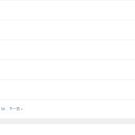
56
下一页 >