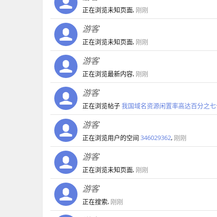
正在浏览未知页面,
刚刚
游客
正在浏览未知页面,
刚刚
游客
正在浏览最新内容,
刚刚
游客
正在浏览帖子
我国域名资源闲置率高达百分之七
游客
正在浏览用户的空间
346029362
,
刚刚
游客
正在浏览未知页面,
刚刚
游客
正在搜索,
刚刚