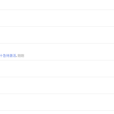
十急待激活
,
刚刚