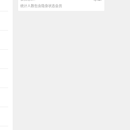
统计人数包含隐身状态会员