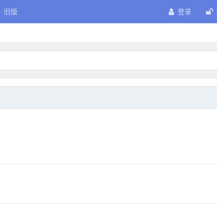
旧版
登录