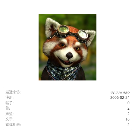
最近来访:
8y 30w ago
注册:
2006-02-24
帖子:
0
赞:
2
声望:
2
文章:
16
媒体相册:
2