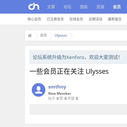
文章
论坛
图库
资源
会员
核心会员
已注册会员
在线会员
近期活动
最新留言
会员
Ulysses
论坛系统升级为Xenforo，欢迎大家测试！
一些会员正在关注 Ulysses
smthny
New Member
帖子:
0
赞:
0
声望:
0