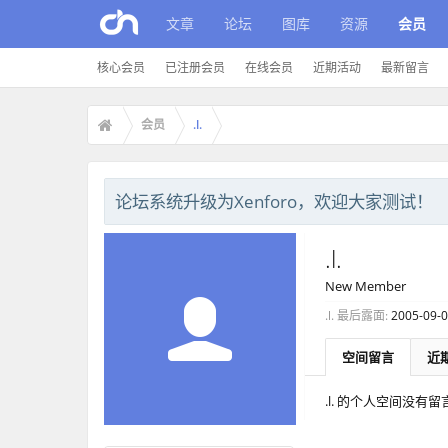
文章
论坛
图库
资源
会员
核心会员
已注册会员
在线会员
近期活动
最新留言
会员
.l.
论坛系统升级为Xenforo，欢迎大家测试！
.l.
New Member
.l. 最后露面:
2005-09-
空间留言
近
.l. 的个人空间没有留