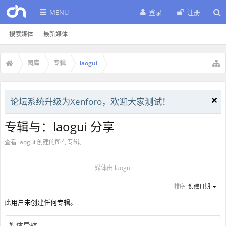
MENU
登录
注册
搜索媒体
最新媒体
图库
专辑
laogui
论坛系统升级为Xenforo，欢迎大家测试！
专辑与：laogui 分享
查看 laogui 创建的所有专辑。
媒体由 laogui
排序:
创建日期
此用户未创建任何专辑。
媒体导航