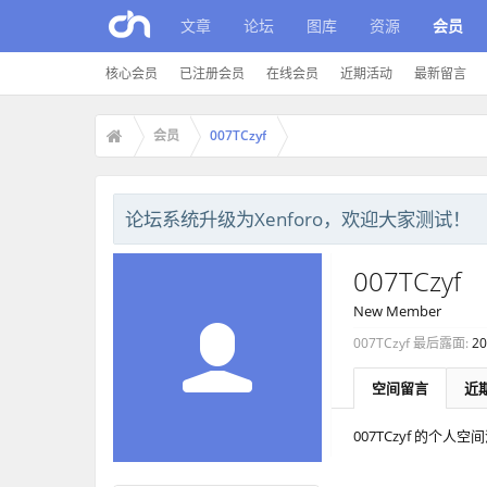
文章
论坛
图库
资源
会员
核心会员
已注册会员
在线会员
近期活动
最新留言
会员
007TCzyf
论坛系统升级为Xenforo，欢迎大家测试！
007TCzyf
New Member
007TCzyf 最后露面:
20
空间留言
近
007TCzyf 的个人