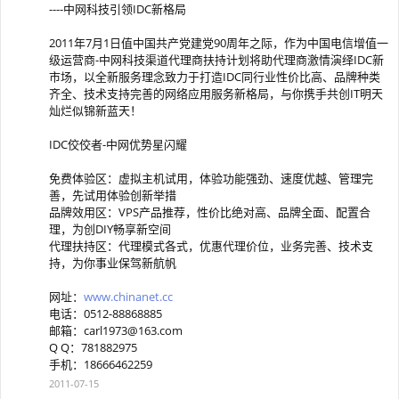
----中网科技引领IDC新格局
2011年7月1日值中国共产党建党90周年之际，作为中国电信增值一
级运营商-中网科技渠道代理商扶持计划将助代理商激情演绎IDC新
市场，以全新服务理念致力于打造IDC同行业性价比高、品牌种类
齐全、技术支持完善的网络应用服务新格局，与你携手共创IT明天
灿烂似锦新蓝天！
IDC佼佼者-中网优势星闪耀
免费体验区：虚拟主机试用，体验功能强劲、速度优越、管理完
善，先试用体验创新举措
品牌效用区：VPS产品推荐，性价比绝对高、品牌全面、配置合
理，为创DIY畅享新空间
代理扶持区：代理模式各式，优惠代理价位，业务完善、技术支
持，为你事业保驾新航帆
网址：
www.chinanet.cc
电话：0512-88868885
邮箱：
carl1973@163.com
Q Q：781882975
手机：18666462259
2011-07-15