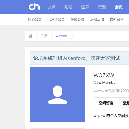
文章
论坛
图库
资源
会员
核心会员
已注册会员
在线会员
近期活动
最新留言
会员
wqzxw
论坛系统升级为Xenforo，欢迎大家测试！
wqzxw
New Member
wqzxw 最后露面:
2009
空间留言
近
wqzxw 的个人空间