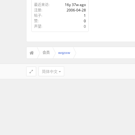
最近来访:
16y 37w ago
注册:
2006-04-28
帖子:
1
赞:
0
声望:
0
会员
wqzxw
简体中文